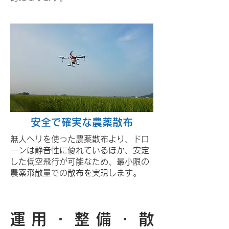
安全で確実な​農薬散布
無人ヘリを使った農薬散布より、ドロ
ーンは静音性に優れているほか、安定
した低空飛行が可能なため、最小限の
農薬飛散量での散布を実現します。
運 用 ・ 整 備 ・ 散