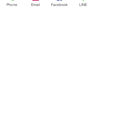
Phone
Email
Facebook
LINE
コメント
DJI AGRAS T30/T20/T10
緊急用務空域と
コメントを追加…
販売・導入支援
ょう・・・
サイトマップ
ホーム
​理念
業務内容
SHOP
新着情報
公開動画
​
店舗概要
お問い合わせ
特定商取引に基づく表記