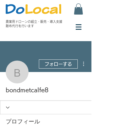
農業用ドローンの組立・
販売・導入支援
散布代行を行います
その他
フォローする
bondmetcalfe8
bondmetcalfe8
プロフィール